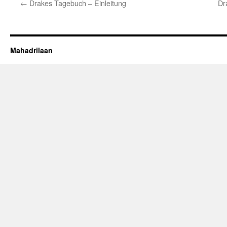
←
Drakes Tagebuch – Einleitung
Dr
Mahadrilaan